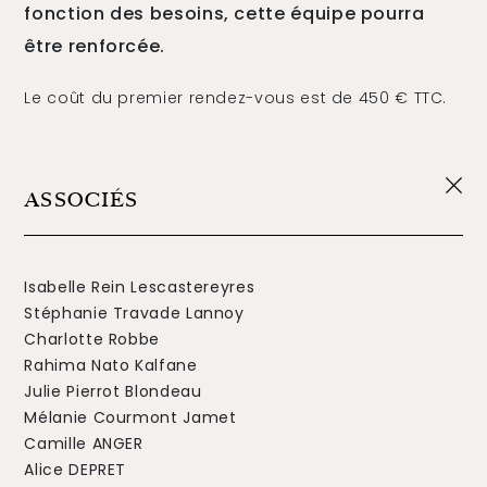
fonction des besoins, cette équipe pourra
être renforcée.
The Alliance
Le coût du premier rendez-vous est de 450 € TTC.
Honoraires
ASSOCIÉS
Talents
/
Contact
Isabelle Rein Lescastereyres
Stéphanie Travade Lannoy
Linkedin
Charlotte Robbe
Rahima Nato Kalfane
Julie Pierrot Blondeau
Mélanie Courmont Jamet
Camille ANGER
Alice DEPRET