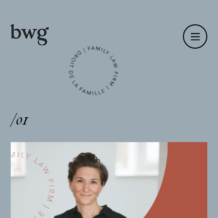
Fr /
En
Identité
/01
Compétences
Équipe
Actualités
International