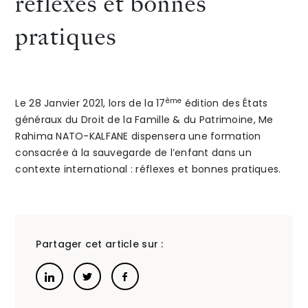
réflexes et bonnes
: les
pratiques
The Alliance
bons
Honoraires
réflexes
ème
Le 28 Janvier 2021, lors de la 17
édition des États
en
généraux du Droit de la Famille & du Patrimoine, Me
Rahima NATO-KALFANE dispensera une formation
matière
consacrée à la sauvegarde de l’enfant dans un
»
fiscale
Talents
/
Contact
contexte international : réflexes et bonnes pratiques.
Linkedin
Partager cet article sur :