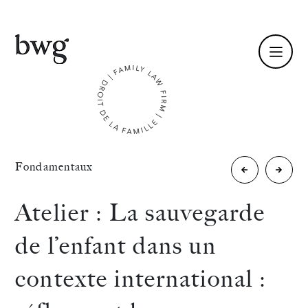
Fr /
En
Identité
«
Fondamentaux
Atelier
Le
Compétences
:
nouvea
Atelier : La sauvegarde
Divorce
divorc
Équipe
de l’enfant dans un
par
conten
Actualités
contexte international :
consenteme
International
mutuel