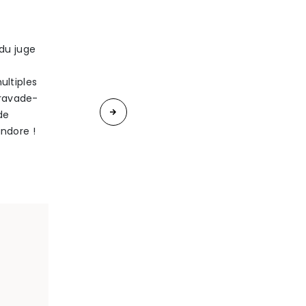
du juge
ultiples
«
Travade-
La
de
andore !
Lettre
/
Janvier
2017