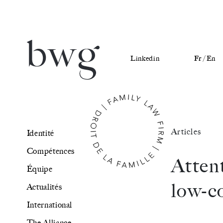
Linkedin
Fr /
En
Identité
Articles
Identité
Compétences
Compétences
Attent
Équipe
Équipe
low-c
Actualités
Actualités
International
International
The Alliance