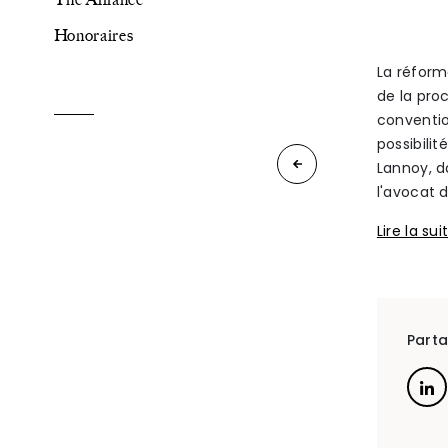
Honoraires
The Alliance
La réform
de la proc
Honoraires
conventio
possibili
Divorce
Lannoy, d
l'avocat d
:
Lire la su
Talents
/
Contact
aurai-
je le
Linkedin
droit
Parta
à
une
prestation