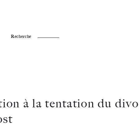
Fr /
En
Recherche
ion à la tentation du div
ost