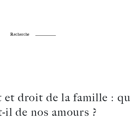
Fr /
En
Recherche
 et droit de la famille : q
t-il de nos amours ?