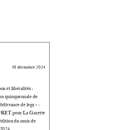
HELM,
associée
au
sein
du
cabinet
01 décembre 2024
londonien
ns et libéralités :
Payne
on quinquennale de
Hicks
 délivrance de legs » :
PRET pour La Gazette
Beach
 édition du mois de
au
 2024