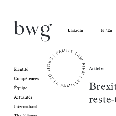
Linkedin
Fr /
En
Identité
Articles
Identité
Compétences
Compétences
Brexit
Équipe
Équipe
reste-
Actualités
Actualités
International
International
The Alliance