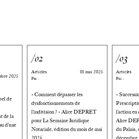
/02
/03
Articles
01 mai 2025
Articles
obre 2025
Par :
Par :
« Comment dépasser les
« Successio
pel de
dysfonctionnements de
Prescripti
l’indivision ? » Alice DEPRET
l’action en
t de la
pour La Semaine Juridique
Alice DE
ssu d’une
Notariale, édition du mois de mai
du Palais,
2025
décembre