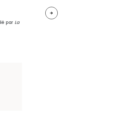
«
Isabelle
lié par
La
REIN-
LESCATEREYRES
s’est
entretenue
le
22
septembre
dernier
avec
Emilie