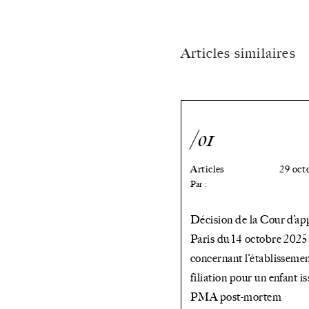
interviennent
dans
Articles similaires
le
cadre
/01
de
la
Articles
29 oct
Par :
18ème
édition
Décision de la Cour d’ap
Paris du 14 octobre 2025
des
concernant l’établissemen
Etats
filiation pour un enfant i
PMA post-mortem
Généraux