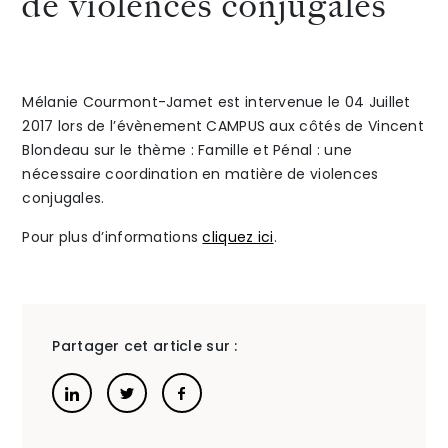
de violences conjugales
The Alliance
Honoraires
Mélanie Courmont-Jamet est intervenue le 04 Juillet
2017 lors de l’évènement CAMPUS aux côtés de Vincent
Blondeau sur le thème : Famille et Pénal : une
nécessaire coordination en matière de violences
conjugales.
Pour plus d’informations
cliquez ici
.
Talents
/
Contact
Linkedin
Partager cet article sur :