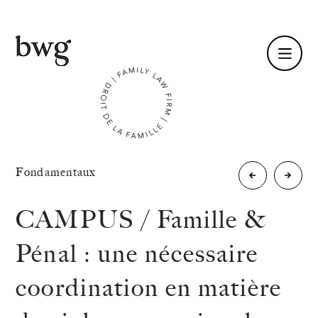
Fr /
En
Identité
«
Fondamentaux
Libéralité,
La
Compétences
testament
Lettre
CAMPUS / Famille &
et
/
Équipe
Pénal : une nécessaire
majeurs
Juin
Actualités
coordination en matière
»
protégés
2017
International