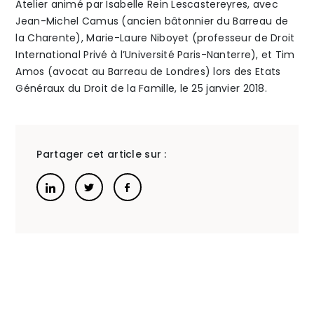
Atelier animé par Isabelle Rein Lescastereyres, avec
Jean-Michel Camus (ancien bâtonnier du Barreau de
enfants
le
The Alliance
la Charente), Marie-Laure Niboyet (professeur de Droit
International Privé à l’Université Paris-Nanterre), et Tim
»
mineurs
Barrea
Honoraires
Amos (avocat au Barreau de Londres) lors des Etats
de
Généraux du Droit de la Famille, le 25 janvier 2018.
famille
Partager cet article sur :
Talents
/
Contact
Linkedin