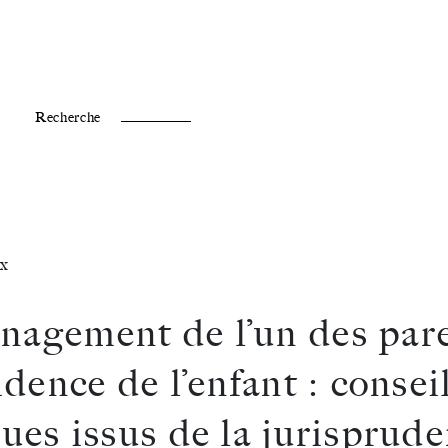
Fr /
En
Recherche
x
agement de l’un des par
idence de l’enfant : consei
ques issus de la jurisprud