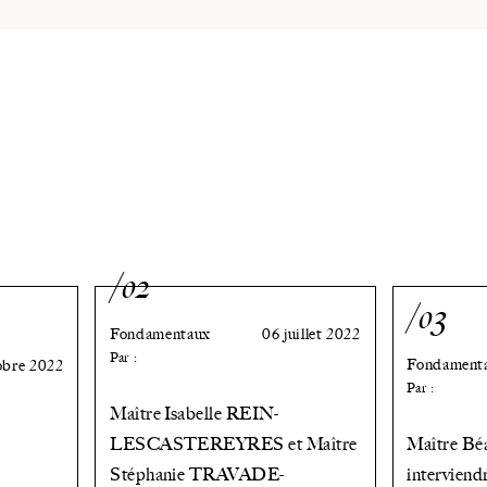
/02
/03
Fondamentaux
06 juillet 2022
Par :
Fondament
obre 2022
Par :
Maître Isabelle REIN-
LESCASTEREYRES et Maître
Maître B
Stéphanie TRAVADE-
interviend