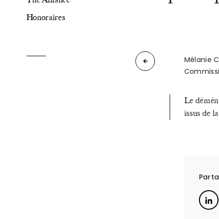
Honoraires
The Alliance
Honoraires
Mélanie C
Que
Commissio
faire
face
Le déménag
issus de l
Talents
/
Contact
à
une
Linkedin
personne
Parta
en
état
de