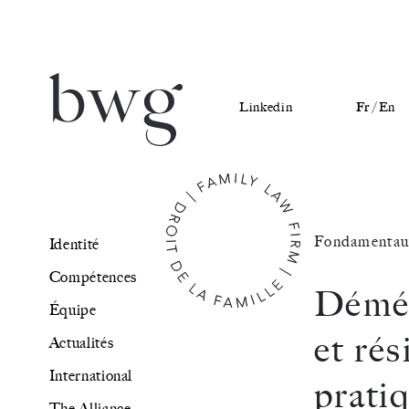
Linkedin
Fr /
En
Identité
Fondamentau
Identité
Compétences
Compétences
Démén
Équipe
Équipe
et rés
Actualités
Actualités
International
prati
International
The Alliance