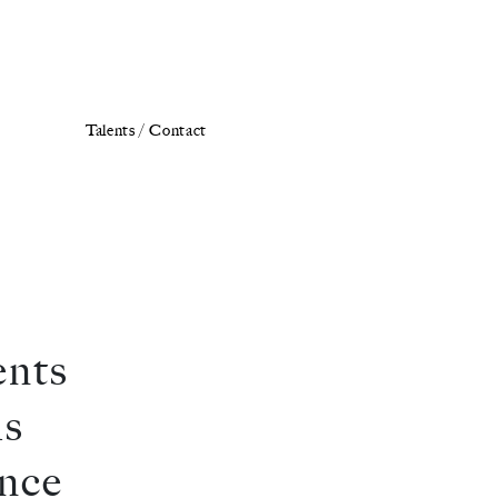
Talents /
Contact
ents
ls
ence