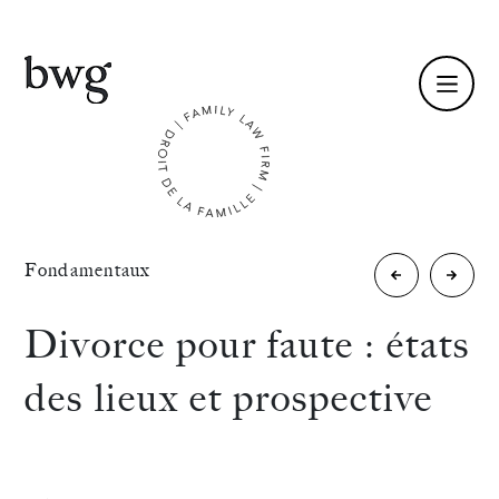
Fr /
En
Identité
«
Fondamentaux
Réflexe
DIP
Compétences
|
pour
Divorce pour faute : états
Droit
les
Équipe
des lieux et prospective
de
nuls
Actualités
la
International
famille,