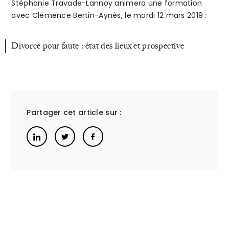
Stéphanie Travade-Lannoy animera une formation
avec Clémence Bertin-Aynès, le mardi 12 mars 2019 :
1ère
The Alliance
(2017),
Divorce pour faute : état des lieux et prospective
Honoraires
2ème
(2018)
et
Partager cet article sur :
3ème
Talents
/
Contact
édition
Linkedin
»
(2019)