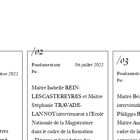
/02
/03
Fondamentaux
06 juillet 2022
Par :
Fondament
obre 2022
Par :
Maître Isabelle REIN-
LESCASTEREYRES et Maître
Maître B
Stéphanie TRAVADE-
interviend
LANNOY interviennent à l’Ecole
Philippa
Nationale de la Magistrature
Maître A
tres
dans le cadre de la formation
cadre de 
ce 6