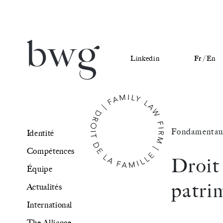
Linkedin
Fr /
En
Identité
Fondamentau
Identité
Compétences
Compétences
Droit 
Équipe
Équipe
patrim
Actualités
Actualités
International
International
The Alliance