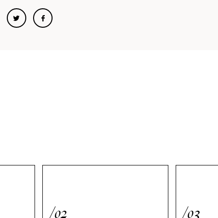
/02
/03