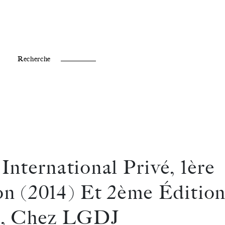
Fr /
En
Recherche
International Privé, 1ère
on (2014) Et 2ème Éditio
), Chez LGDJ