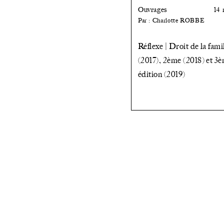
»
BWG
Ouvrages
14 
Par : Charlotte ROBBE
Réflexe | Droit de la famil
(2017), 2ème (2018) et 3
édition (2019)