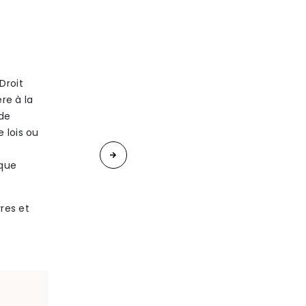
Droit
re à la
 de
e lois ou
«
Atelier
ique
sur
yres et
les
prenuptial
agreements
(contrats