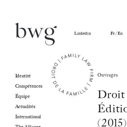
Linkedin
Fr /
En
Identité
Ouvrages
Identité
Compétences
Compétences
Droit 
Équipe
Équipe
Éditi
Actualités
Actualités
International
(2015
International
The Alliance