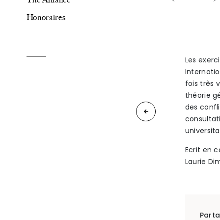
Honoraires
The Alliance
Honoraires
Les exerc
Internatio
fois très 
théorie gé
des confli
La
Talents
/
Contact
consultat
réforme
universita
Ecrit en 
de
Linkedin
Laurie Dim
la
loi
sur
Parta