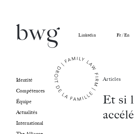
Linkedin
Fr /
En
Identité
Articles
Identité
Compétences
Compétences
Et si 
Équipe
Équipe
accél
Actualités
Actualités
International
International
The Alliance