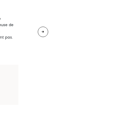
e
teuse de
«
,
Les
nt pas.
urgences
familiales
: le
traitement
civil
des
violences
conjugales