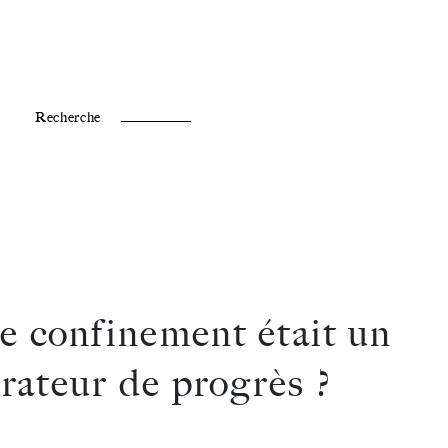
Fr /
En
Recherche
le confinement était un
érateur de progrès ?