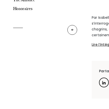
Honoraires
The Alliance
Par Isabe
s’interrog
Honoraires
chagrins,
La
certainem
contribution
Lire l’inté
à
Talents
/
Contact
l’entretien
et à
Parta
Linkedin
l’éducation
de
l’enfant
mineur