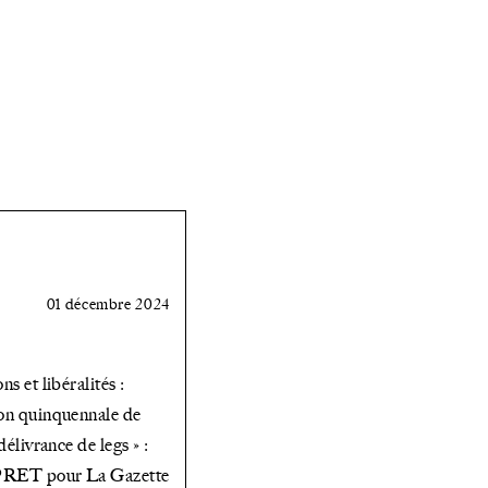
et
intrafamiliales
pendant
la
crise
sanitaire
01 décembre 2024
ns et libéralités :
on quinquennale de
 délivrance de legs » :
PRET pour La Gazette