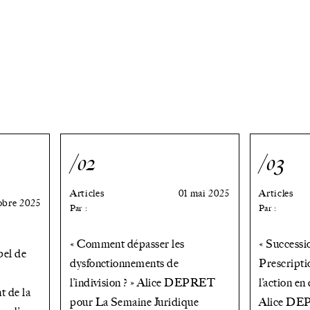
/02
/03
Articles
01 mai 2025
Articles
obre 2025
Par :
Par :
« Comment dépasser les
« Successio
pel de
dysfonctionnements de
Prescripti
l’indivision ? » Alice DEPRET
l’action en
t de la
pour La Semaine Juridique
Alice DE