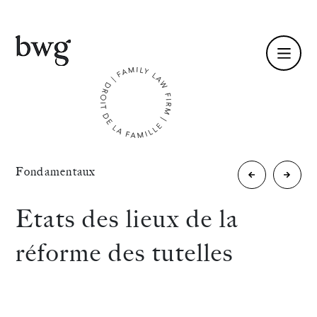
Fr /
En
Identité
«
Fondamentaux
Responsabili
Fiscali
Compétences
parentale,
de
Etats des lieux de la
autorité
la
Équipe
réforme des tutelles
parentale,
famille
Actualités
droits
: les
International
de
bons