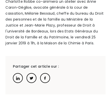
Charlotte Robbe co-animera un atelier avec Anne
Caron-Déglise, avocate générale à la cour de
garde
réflexe
The Alliance
cassation, Mélanie Bessaud, cheffe du bureau du Droit
des personnes et de la famille au Ministère de la
:
à
Honoraires
Justice et Jean-Marie Plazy, professeur de Droit à
une
avoir
l'université de Bordeaux, lors des Etats Généraux du
Droit de la Famille et du Patrimoine, le vendredi 25
auberge
janvier 2019 à 11h, à la Maison de la Chimie à Paris.
espagnole
»
?
Talents
/
Contact
Partager cet article sur :
Linkedin