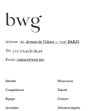
Adresse :
63, Avenue de Villiers — 75017 PARIS
Tel:
+33 (0)1 42 67 61 49
Email:
contact@bwg.law
Identité
Honoraires
Compétences
Talents
Équipe
Contact
Actualités
Mentions légales