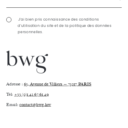
du
Patrim
J’ai bien pris connaissance des conditions
d’utilisation du site et de la politique des données
le 7
personnelles.
et 8
mars
2022
Adresse :
63, Avenue de Villiers — 75017 PARIS
Tel:
+33 (0)1 42 67 61 49
Email:
contact@bwg.law