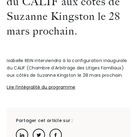
du CALIF aux côtés de
au
Charlo
Suzanne Kingston le 28
The Alliance
webinair
ROBBE
mars prochain.
Honoraires
sur
et
le
Clara
Isabelle REIN interviendra à la configuration inaugurale
thème
SCHLE
du CALIF (Chambre d’Arbitrage des Litiges Familiaux)
« A
interv
Talents
/
Contact
aux côtés de Suzanne Kingston le 28 mars prochain.
Celebration
dans
Lire l’intégralité du programme
Linkedin
of
le
no
cadre
Partager cet article sur :
fault
de
divorce,
la