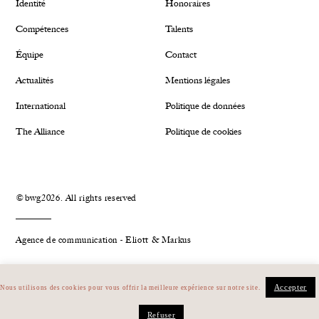
Identité
Honoraires
Compétences
Talents
Équipe
Contact
Actualités
Mentions légales
International
Politique de données
The Alliance
Politique de cookies
©bwg2026. All rights reserved
Agence de communication - Eliott & Markus
Plan du site
Linkedin
Accepter
Nous utilisons des cookies pour vous offrir la meilleure expérience sur notre site.
Refuser