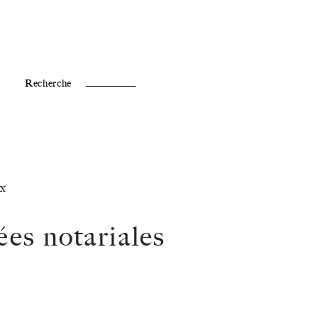
Fr /
En
Recherche
x
ées notariales