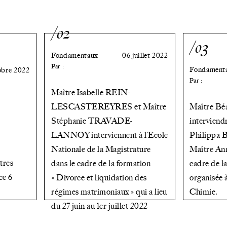
/02
/03
Fondamentaux
06 juillet 2022
Par :
Fondament
obre 2022
Par :
Maître Isabelle REIN-
LESCASTEREYRES et Maître
Maître B
Stéphanie TRAVADE-
interviend
LANNOY interviennent à l’Ecole
Philippa
Nationale de la Magistrature
Maître A
tres
dans le cadre de la formation
cadre de 
ce 6
« Divorce et liquidation des
organisée 
régimes matrimoniaux » qui a lieu
Chimie.
du 27 juin au 1er juillet 2022