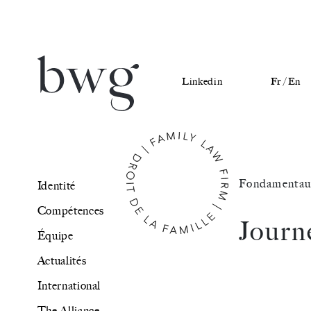
Linkedin
Fr /
En
Identité
Fondamentau
Identité
Compétences
Compétences
Journ
Équipe
Équipe
Actualités
Actualités
International
International
The Alliance