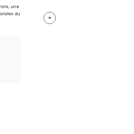
aris, une
«
ariales du
Regime
matrimonial
:
adaptez-
le