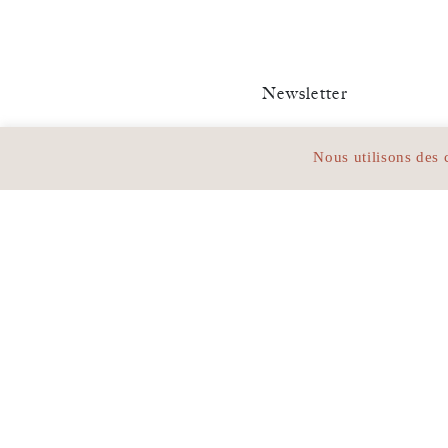
Newsletter
Restez inf
Nous utilisons des 
Adresse :
63, Avenue de V