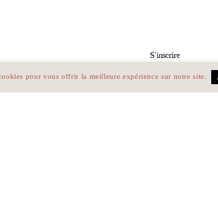
ormé
cookies pour vous offrir la meilleure expérience sur notre site.
J’ai bien pris 
d’utilisation du
données person
illiers — 75017 PARIS
Identité
H