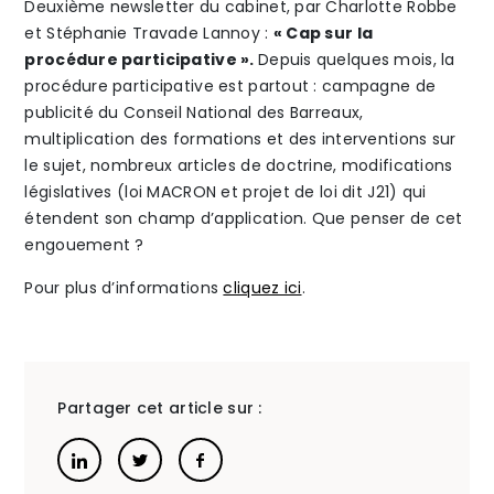
Deuxième newsletter du cabinet, par Charlotte Robbe
et Stéphanie Travade Lannoy :
« Cap sur la
chef
The Alliance
procédure participative ».
Depuis quelques mois, la
procédure participative est partout : campagne de
d’entre
Honoraires
publicité du Conseil National des Barreaux,
multiplication des formations et des interventions sur
le sujet, nombreux articles de doctrine, modifications
législatives (loi MACRON et projet de loi dit J21) qui
étendent son champ d’application. Que penser de cet
engouement ?
Talents
/
Contact
Pour plus d’informations
cliquez ici
.
Linkedin
Partager cet article sur :