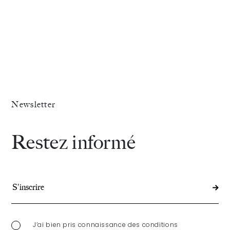
Famille
et
de
Famille
l’Université
de
Panthéon-
l’Unive
»
Assas
Panthé
Newsletter
Assas
Restez informé
J’ai bien pris connaissance des conditions