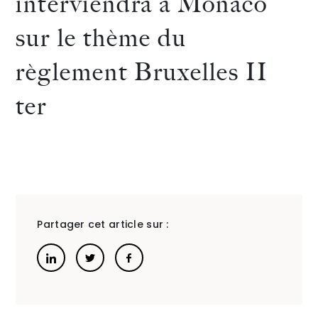
interviendra à Monaco
JAMET
LESCAS
sur le thème du
The Alliance
et
et
règlement Bruxelles II
Honoraires
Marion
Marga
ter
GALVEZ
PFISTE
interviendro
sont
auprès
interv
Talents
/
Contact
du
auprès
Linkedin
Partager cet article sur :
Master
du
II
Master
Personnes
II
et
Person