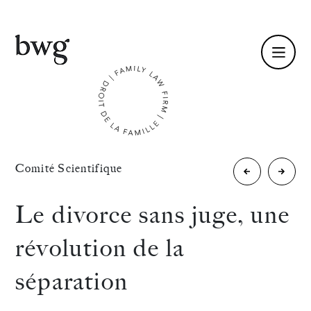
Fr /
En
Identité
«
Comité Scientifique
La
Le
Compétences
transaction
nouvea
Le divorce sans juge, une
»
familiale
divorc
Équipe
révolution de la
par
Actualités
séparation
conse
International
mutuel