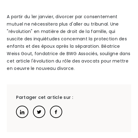
The Alliance
A partir du 1er janvier, divorcer par consentement
mutuel ne nécessitera plus d'aller au tribunal. Une
Honoraires
"révolution" en matière de droit de la famille, qui
suscite des inquiétudes concernant la protection des
enfants et des époux après la séparation. Béatrice
Weiss Gout, fondatrice de BWG Associés, souligne dans
cet article l'évolution du rôle des avocats pour mettre
en oeuvre le nouveau divorce.
Talents
/
Contact
Linkedin
Partager cet article sur :