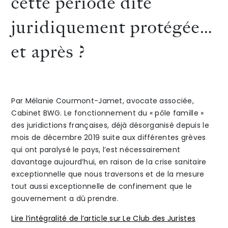
cette période dite
gestio
juridiquement protégée…
The Alliance
de
et après ?
Honoraires
patrim
d’opér
Par Mélanie Courmont-Jamet, avocate associée,
pour
Cabinet BWG. Le fonctionnement du « pôle famille »
une
Talents
/
Contact
des juridictions françaises, déjà désorganisé depuis le
mois de décembre 2019 suite aux différentes grèves
person
qui ont paralysé le pays, l’est nécessairement
Linkedin
davantage aujourd’hui, en raison de la crise sanitaire
vulnér
exceptionnelle que nous traversons et de la mesure
tout aussi exceptionnelle de confinement que le
gouvernement a dû prendre.
Lire l’intégralité de l’article sur Le Club des Juristes