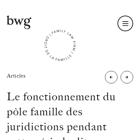
Fr /
En
Identité
«
Articles
Funérailles
Les
Compétences
et
risques
Le fonctionnement du
état
pour
Équipe
pôle famille des
d’urgence
le
Actualités
juridictions pendant
»
sanitaire
conseil
International
en