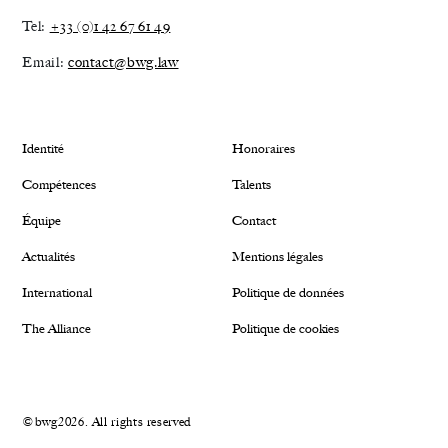
Tel:
+33 (0)1 42 67 61 49
Email:
contact@bwg.law
Identité
Honoraires
Compétences
Talents
Équipe
Contact
Actualités
Mentions légales
International
Politique de données
The Alliance
Politique de cookies
©bwg2026. All rights reserved