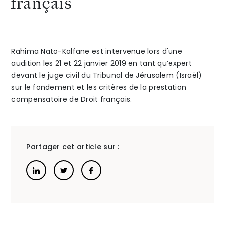
français
»
européen
The Alliance
Honoraires
Rahima Nato-Kalfane est intervenue lors d'une
audition les 21 et 22 janvier 2019 en tant qu’expert
devant le juge civil du Tribunal de Jérusalem (Israël)
sur le fondement et les critères de la prestation
compensatoire de Droit français.
Talents
/
Contact
Partager cet article sur :
Linkedin