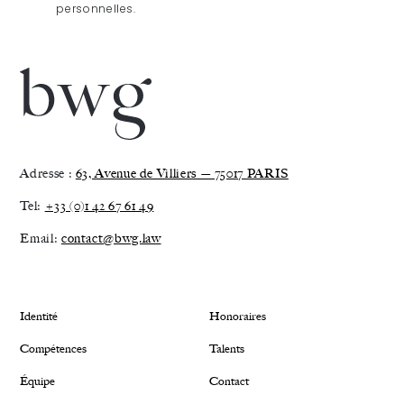
personnelles.
Adresse :
63, Avenue de Villiers — 75017 PARIS
Tel:
+33 (0)1 42 67 61 49
Email:
contact@bwg.law
Identité
Honoraires
Compétences
Talents
Équipe
Contact