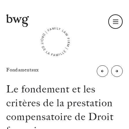
Fr /
En
Identité
«
Fondamentaux
Impact
L’arbit
Compétences
des
en
Le fondement et les
réformes
Droit
Équipe
critères de la prestation
sur
de
Actualités
compensatoire de Droit
le
la
International
divorce
famille