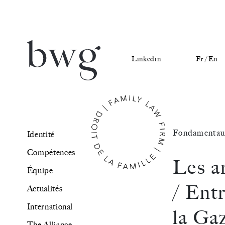
Linkedin
Fr /
En
Identité
Fondamentau
Identité
Compétences
Compétences
Les a
Équipe
Équipe
/ Entr
Actualités
Actualités
International
la Ga
International
The Alliance