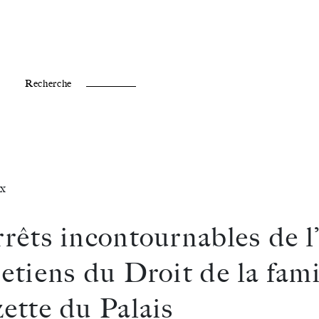
Fr /
En
Recherche
x
rrêts incontournables de l
etiens du Droit de la fami
zette du Palais