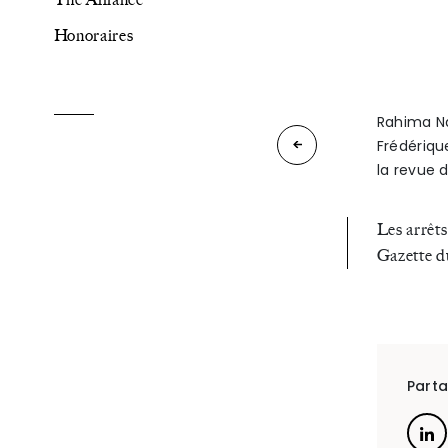
Honoraires
The Alliance
Honoraires
Rahima Na
Décès
Frédériqu
la revue d
du
parent,
Les arrêts
Talents
/
Contact
Gazette d
actions
et
Linkedin
droits
du
Parta
beau-