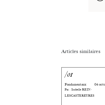
parent
ou
des
grands
»
parents
Articles similaires
/01
Fondamentaux
06 oct
Par : Isabelle REIN-
LESCASTEREYRES