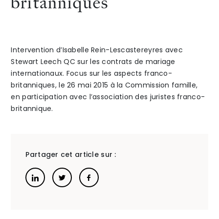
britanniques
:
The Alliance
stock-
Honoraires
Intervention d’Isabelle Rein-Lescastereyres avec
options
Stewart Leech QC sur les contrats de mariage
internationaux. Focus sur les aspects franco-
benefi
britanniques, le 26 mai 2015 à la Commission famille,
en participation avec l’association des juristes franco-
non
britannique.
distrib
Talents
/
Contact
prime
Linkedin
Partager cet article sur :
d’emiss
retrait
chape