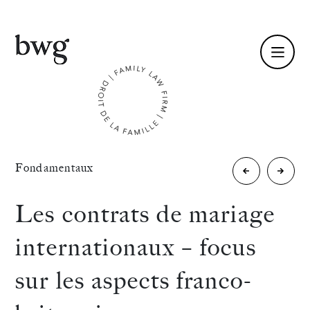
Fr /
En
Identité
«
Fondamentaux
Actualité
Difficu
Compétences
judiciaire
liquida
Les contrats de mariage
et
en
Équipe
internationaux – focus
»
enfant
regime
Actualités
sur les aspects franco-
de
International
commu