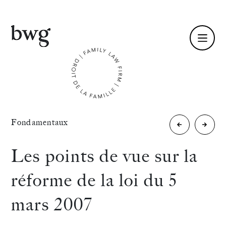
Fr /
En
Identité
«
Fondamentaux
7ème
Que
Compétences
édition
faire
Les points de vue sur la
de
face
Équipe
réforme de la loi du 5
l’ouvrage
à
Actualités
mars 2007
Droit
une
International
de
person