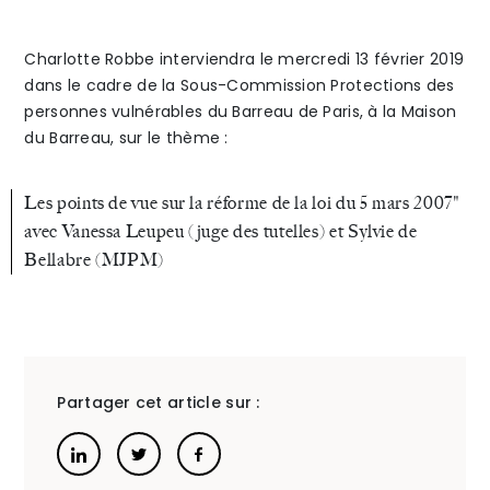
la
en
The Alliance
Charlotte Robbe interviendra le mercredi 13 février 2019
dans le cadre de la Sous-Commission Protections des
»
famille
état
Honoraires
personnes vulnérables du Barreau de Paris, à la Maison
de
du Barreau, sur le thème :
dépen
Les points de vue sur la réforme de la loi du 5 mars 2007"
?
avec Vanessa Leupeu (juge des tutelles) et Sylvie de
Bellabre (MJPM)
Talents
/
Contact
Linkedin
Partager cet article sur :