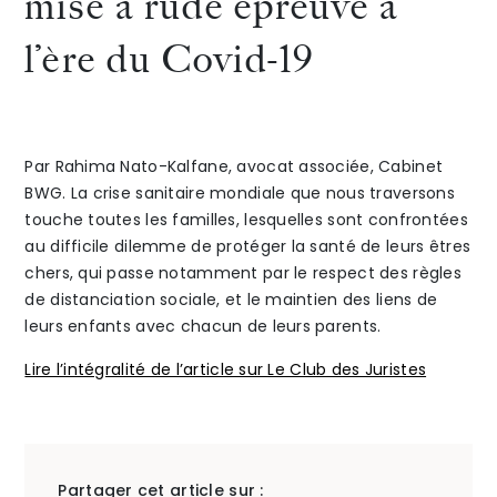
mise à rude épreuve à
retours
:
l’ère du Covid-19
The Alliance
des
conflit
Honoraires
enfants
parenta
Par Rahima Nato-Kalfane, avocat associée, Cabinet
dont
quel
BWG. La crise sanitaire mondiale que nous traversons
touche toutes les familles, lesquelles sont confrontées
les
juge
au difficile dilemme de protéger la santé de leurs êtres
parents
saisir
Talents
/
Contact
chers, qui passe notamment par le respect des règles
de distanciation sociale, et le maintien des liens de
sont
?
leurs enfants avec chacun de leurs parents.
Linkedin
séparés,
Juge
Lire l’intégralité de l’article sur Le Club des Juristes
en
aux
période
affaire
de
familia
Partager cet article sur :