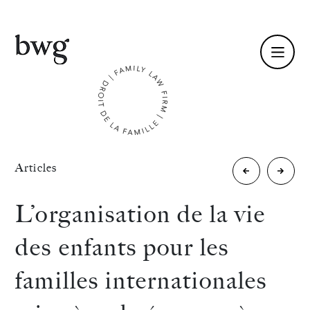
Fr /
En
Identité
«
Articles
La
Commi
Compétences
difficile
Famille
L’organisation de la vie
question
du
Équipe
des enfants pour les
des
Barrea
Actualités
familles internationales
allers
de
International
et
Paris