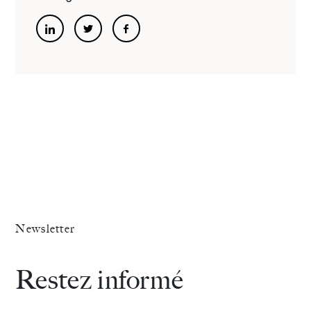
»
confinement
ou
juge
des
enfant
Newsletter
Restez informé