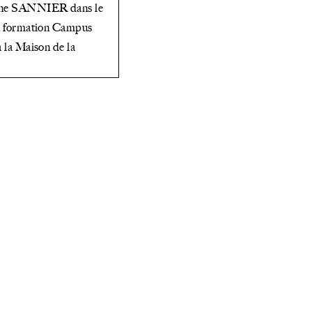
nne SANNIER dans le
2022
la formation Campus
à la Maison de la
à la
maison
de
l’Amérique
Latine.