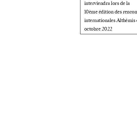
interviendra lors de la
formation
10ème édition des rencon
internationales Althémis 
Campus
octobre 2022
organisée
à la
Maison
de
la
»
Chimie.