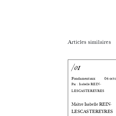
BOUVEAU
et
de
Maître
Articles similaires
Anne
SANNIER
/01
dans
Fondamentaux
06 oct
le
Par : Isabelle REIN-
LESCASTEREYRES
cadre
de
Maître Isabelle REIN-
LESCASTEREYRES
la