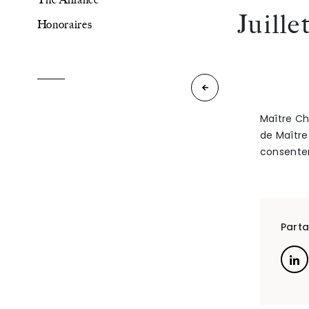
Juille
Honoraires
The Alliance
Honoraires
Maître
Béatrice
Maître Ch
de Maître
BLOQUEL
consentem
Talents
/
Contact
interviendra
aux
Linkedin
côtés
Parta
de
Maître
Philippa