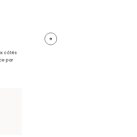
«
Maître
Julie
ux côtés
ce par
PIERROT-
.
BLONDEAU
et
Maître
Rahima
NATO-
KALFANE