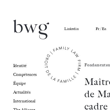
Linkedin
Fr /
En
Identité
Fondamentau
Identité
Compétences
Compétences
Maîtr
Équipe
Équipe
de Ma
Actualités
Actualités
International
cadre
International
The Alliance