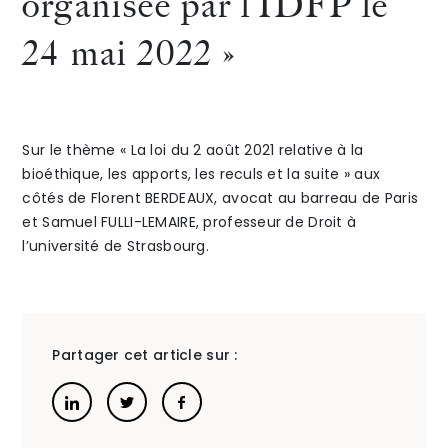
organisée par l’IDFP le
mai
colloq
24 mai 2022 »
The Alliance
2022
propos
Honoraires
dans
par
Sur le thème « La loi du 2 août 2021 relative à la
le
l’ERAG
bioéthique, les apports, les reculs et la suite » aux
côtés de Florent BERDEAUX, avocat au barreau de Paris
cadre
à
et Samuel FULLI-LEMAIRE, professeur de Droit à
d’une
METZ
Talents
/
Contact
l’université de Strasbourg.
formation
le 3
Linkedin
organisée
juin
Partager cet article sur :
par
2022
»
l’IDFP
sur
le