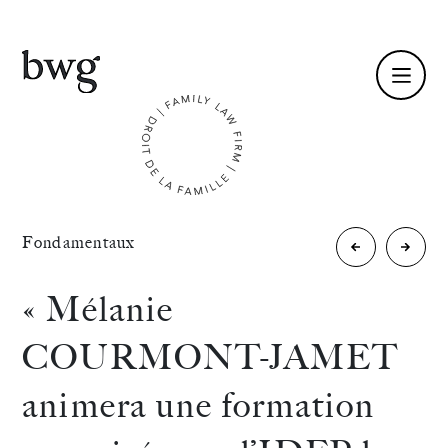
Fr /
En
Identité
«
Fondamentaux
Stéphanie
Stépha
Compétences
TRAVADE-
TRAVA
« Mélanie
LANNOY
LANNO
Équipe
COURMONT-JAMET
intervient
intervi
Actualités
animera une formation
ce
lors
International
12
du