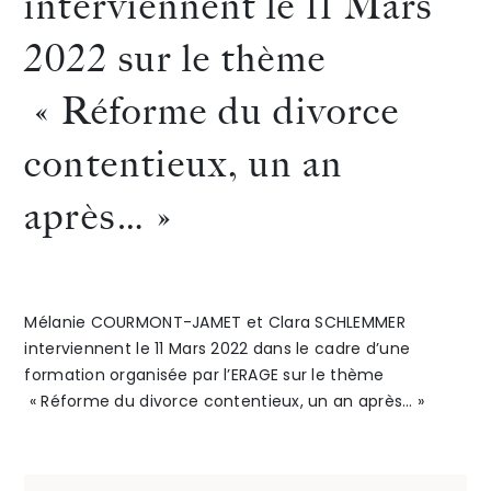
interviennent le 11 Mars
le
2022
2022 sur le thème
The Alliance
thème : « PM
aux
« Réforme du divorce
Honoraires
GPA,
côtés
contentieux, un an
Transparental
de
après… »
quels
Maître
enjeux
Valérie
Talents
/
Contact
et
GRIMA
Mélanie COURMONT-JAMET et Clara SCHLEMMER
Linkedin
interviennent le 11 Mars 2022 dans le cadre d’une
quelles
dans
formation organisée par l’ERAGE sur le thème
réponses
le
« Réforme du divorce contentieux, un an après… »
apportées
cadre
par
d’un