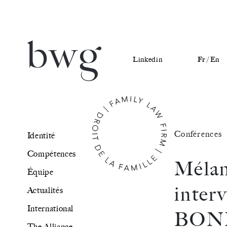
Linkedin
Fr /
En
Identité
Conférences
Identité
Compétences
Compétences
Mél
Équipe
Équipe
inter
Actualités
Actualités
International
BONN
International
The Alliance