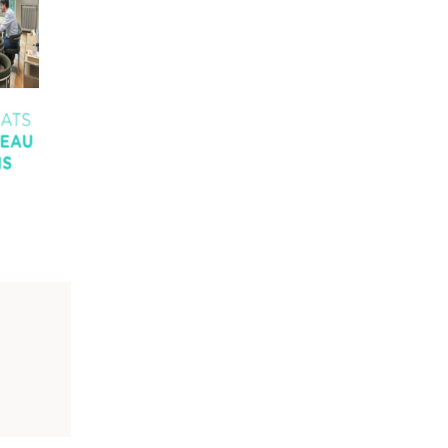
on
European
Family
Law
2024