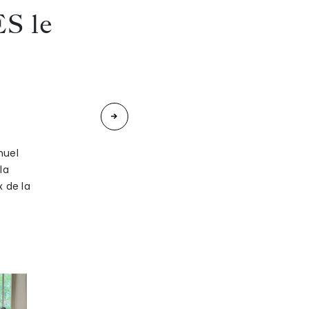
S le
«
Isabelle
REIN-
muel
la
LESCASTEREYRES
x de la
intervient
à
l’Annual
Conference