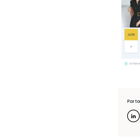
ROBE
« Management
et
recrutement
au
sein
des
cabinets
d’avocats
Parta
»
»