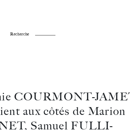
Fr /
En
Recherche
anie COURMONT-JAME
vient aux côtés de Marion
ET, Samuel FULLI-