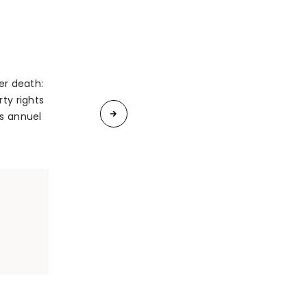
er death:
«
ty rights
Le
ès annuel
nouveau
divorce
par
consentement
mutuel