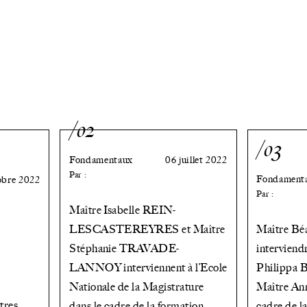
/02
/03
Fondamentaux
06 juillet 2022
Par :
Fondament
obre 2022
Par :
Maître Isabelle REIN-
LESCASTEREYRES et Maître
Maître B
Stéphanie TRAVADE-
interviend
LANNOY interviennent à l’Ecole
Philippa
Nationale de la Magistrature
Maître A
tres
dans le cadre de la formation
cadre de 