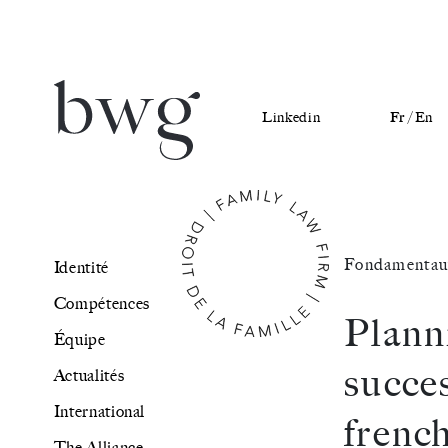
Linkedin
Fr /
En
Identité
Fondamentau
Identité
Compétences
Compétences
Planni
Équipe
Équipe
succe
Actualités
Actualités
International
frenc
International
The Alliance