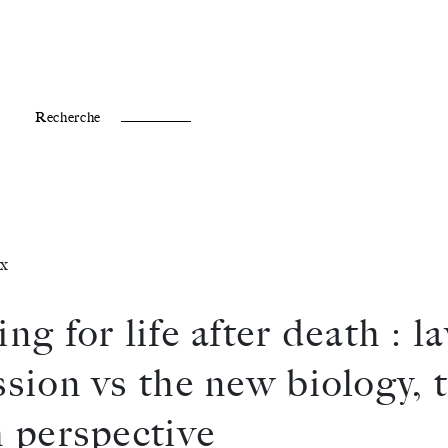
Fr /
En
Recherche
x
ng for life after death : l
ssion vs the new biology, 
h perspective