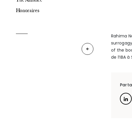
Honoraires
The Alliance
Honoraires
Rahima Na
surrogagy
DR
of the bo
de l’IBA à
Resolution
Talents
/
Contact
Conference
/
Parta
Linkedin
How
will
Europe
adapt