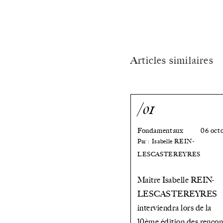
to &
benefit
from
Articles similaires
the
changing
/01
face
Fondamentaux
06 oct
of
Par : Isabelle REIN-
LESCASTEREYRES
Europe
»
?
Maître Isabelle REIN-
LESCASTEREYRES
interviendra lors de la
10ème édition des rencon