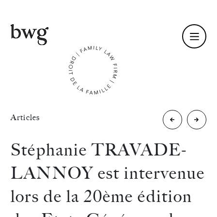
Fr /
En
Identité
«
Articles
Isabelle
Stépha
Compétences
REIN-
TRAVA
Stéphanie TRAVADE-
LESCASTEREY
LANNO
Équipe
LANNOY est intervenue
est
est
Actualités
lors de la 20ème édition
intervenue
interv
International
lors
avec