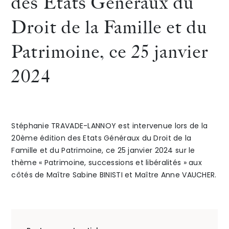
des Etats Généraux du
de
Maître
Droit de la Famille et du
The Alliance
la
Pauline
Patrimoine, ce 25 janvier
Honoraires
20ème éditio
GOURD
2024
des
le 6
Etats
décem
Généraux
2023
Talents
/
Contact
Stéphanie TRAVADE-LANNOY est intervenue lors de la
20ème édition des Etats Généraux du Droit de la
du
Famille et du Patrimoine, ce 25 janvier 2024 sur le
Linkedin
thème « Patrimoine, successions et libéralités » aux
Droit
côtés de Maître Sabine BINISTI et Maître Anne VAUCHER.
de
la
Famille