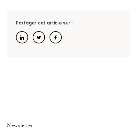
mois
famille
de
du
Partager cet article sur :
mai
Barrea
»
2025
de
Paris
Newsletter