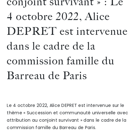
conjoint survivant » : Le
l’indivision
2023,
4 octobre 2022, Alice
The Alliance
? »
Alice
DEPRET est intervenue
Honoraires
Alice
DEPRE
dans le cadre de la
DEPRET
est
commission famille du
pour
interv
Barreau de Paris
La
dans
Talents
/
Contact
Semaine
le
Linkedin
Juridique
cadre
Le 4 octobre 2022, Alice DEPRET est intervenue sur le
Notariale,
de
thème « Succession et communauté universelle avec
attribution au conjoint survivant » dans le cadre de la
édition
la
commission famille du Barreau de Paris.
du
commis