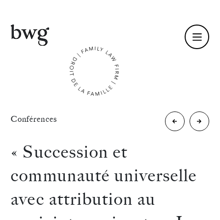
Fr /
En
Identité
«
Conférences
«
« La
Compétences
Comment
transm
« Succession et
dépasser
transg
Équipe
communauté universelle
les
» :
Actualités
avec attribution au
dysfonction
Le 4
International
de
décem