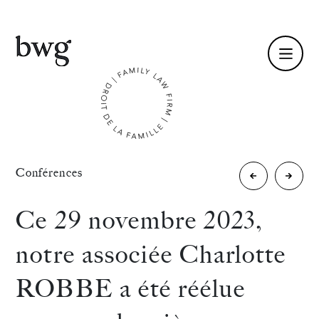
Fr /
En
Identité
«
Conférences
Maître
BWG
Compétences
Charlotte
est
Ce 29 novembre 2023,
ROBBE,
dans
Équipe
notre associée Charlotte
Maître
le
Actualités
ROBBE a été réélue
Mélanie
classe
International
COURMONT-
du