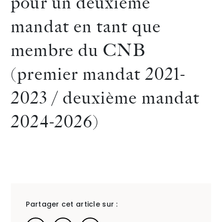
pour un deuxième
JAMET
guide
mandat en tant que
The Alliance
et
2023
membre du CNB
Honoraires
Maître
Chamb
(premier mandat 2021-
Alexandra
Family
2023 / deuxième mandat
FOUCART
:
2024-2026)
sont
High
Talents
/
Contact
intervenues
Net
Linkedin
le
Worth
1er décembr
France
2023,
Partager cet article sur :
dans