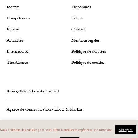
Identité
Honoraires
Compétences
Talents
Équipe
Contact
Actualités
Mentions légales
International
Politique de données
The Alliance
Politique de cookies
©bwg2026. All rights reserved
Agence de communication - Eliott & Markus
Plan du site
Linkedin
Accepter
Nous utilisons des cookies pour vous offrir la meilleure expérience sur notre site.