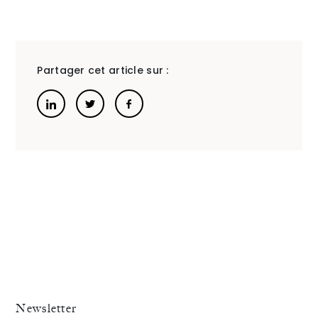
que
memb
Partager cet article sur :
du
CNB
(premi
manda
2021-
2023
/
deuxiè
manda
Newsletter