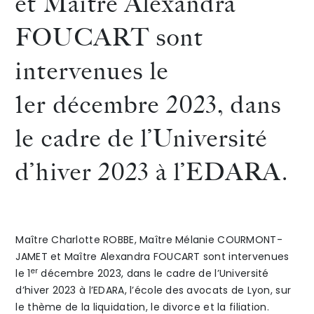
et Maître Alexandra
Maître
Charlo
FOUCART sont
The Alliance
Marion
ROBBE
intervenues le
Honoraires
GALVEZ,
a
1er décembre 2023, dans
le 9
été
le cadre de l’Université
novembre
réélue
d’hiver 2023 à l’EDARA.
»
2023
pour
Talents
/
Contact
un
Linkedin
deuxiè
Maître Charlotte ROBBE, Maître Mélanie COURMONT-
manda
JAMET et Maître Alexandra FOUCART sont intervenues
er
le 1
décembre 2023, dans le cadre de l’Université
en
d’hiver 2023 à l’EDARA, l’école des avocats de Lyon, sur
le thème de la liquidation, le divorce et la filiation.
tant