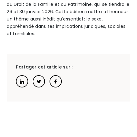
du Droit de la Famille et du Patrimoine, qui se tiendra le
Famille
de
29 et 30 janvier 2026. Cette édition mettra à l’honneur
un thème aussi inédit qu’essentiel : le sexe,
de
la
appréhendé dans ses implications juridiques, sociales
et familiales.
l’Université
Famille
Panthéon-
et
»
Assas
du
Partager cet article sur :
Patrimo
l’atelie
:
Oser
liquider
sans