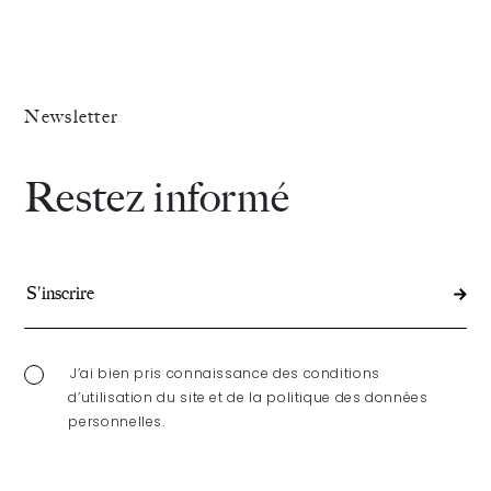
paniqu
:
B.A.-
Newsletter
BA
Restez informé
Liquida
des
régime
matrim
J’ai bien pris connaissance des conditions
d’utilisation du site et de la politique des données
personnelles.