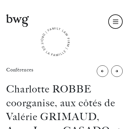
Fr /
En
Identité
«
Conférences
Le 3
Le
Compétences
décembre
30
Charlotte ROBBE
2025,
janvier
Équipe
coorganise, aux côtés de
Julie
2026,
Actualités
Valérie GRIMAUD,
PIERROT-
Alexan
International
BLONDEAU
FOUCA