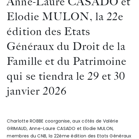
Anne-Laure CASADO et
et
animer
Elodie MULON, la 22e
The Alliance
Marion
lors
édition des Etats
Honoraires
GALVEZ
de
Généraux du Droit de la
sont
la
Famille et du Patrimoine
intervenues
22e
qui se tiendra le 29 et 30
auprès
édition
Talents
/
Contact
du
des
janvier 2026
Linkedin
Master
Etats
II
Génér
Charlotte ROBBE coorganise, aux côtés de Valérie
Personnes
du
GRIMAUD, Anne-Laure CASADO et Elodie MULON,
membres du CNB, la 22ème édition des Etats Généraux
et
Droit