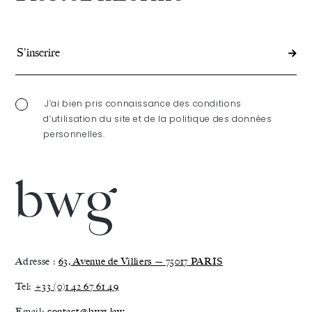
qui
se
tiendr
le
J’ai bien pris connaissance des conditions
d’utilisation du site et de la politique des données
29
personnelles.
et
30
janvier
2026
Adresse :
63, Avenue de Villiers — 75017 PARIS
Tel:
+33 (0)1 42 67 61 49
Email:
contact@bwg.law