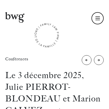
Fr /
En
Identité
«
Conférences
Le 11
Charlo
Compétences
février
ROBBE
Le 3 décembre 2025,
2026,
coorga
Équipe
Julie PIERROT-
Alice
aux
Actualités
BLONDEAU et Marion
DEPRET
côtés
International
et
de