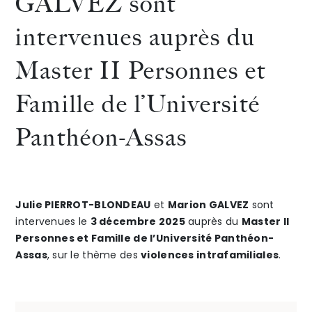
GALVEZ sont
Hélène
Valérie
intervenues auprès du
The Alliance
CARVALLO
GRIMA
Master II Personnes et
Honoraires
ont
Anne-
Famille de l’Université
animé
Laure
Panthéon-Assas
un
CASAD
webinaire
et
Talents
/
Contact
organisé
Elodie
Julie PIERROT-BLONDEAU
et
Marion GALVEZ
sont
Linkedin
intervenues le
3 décembre 2025
auprès du
par
Master II
MULON
Personnes et Famille de l’Université Panthéon-
French
la
Assas
, sur le thème des
violences intrafamiliales
.
»
Morning
22e
édition