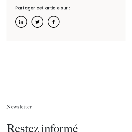
Partager cet article sur :
des
Etats
Génér
du
Droit
de
la
Famille
et
Newsletter
du
Restez informé
Patrim