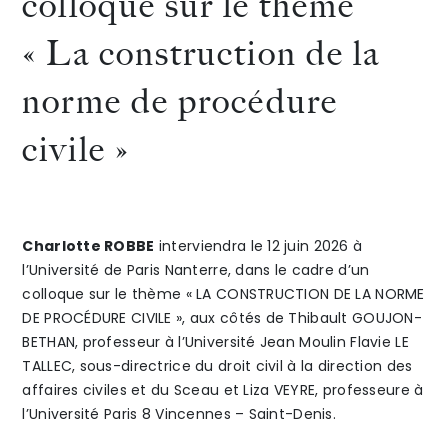
colloque sur le thème
d’une
juin
« La construction de la
The Alliance
formation
2026
norme de procédure
Honoraires
proposée
à
civile »
par
Montré
l’EDA
lors
ALIEONOR,
de
Talents
/
Contact
Charlotte ROBBE
interviendra le 12 juin 2026 à
l’Université de Paris Nanterre, dans le cadre d’un
le 12
la
colloque sur le thème « LA CONSTRUCTION DE LA NORME
Linkedin
DE PROCÉDURE CIVILE », aux côtés de Thibault GOUJON-
juin
confér
BETHAN, professeur à l’Université Jean Moulin Flavie LE
2026
« Intro
TALLEC, sous-directrice du droit civil à la direction des
affaires civiles et du Sceau et Liza VEYRE, professeure à
:
to
l’Université Paris 8 Vincennes – Saint-Denis.
Intervention
Interna