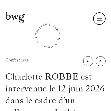
Fr /
En
Identité
«
Conférences
Mélanie
Rahim
Compétences
COURMONT-
NATO-
Charlotte ROBBE est
JAMET
KALFA
Équipe
intervenue le 12 juin 2026
est
est
Actualités
dans le cadre d’un
intervenue
interv
International
lors
le 12