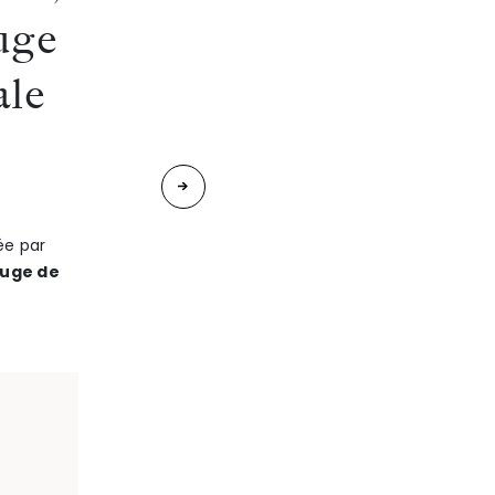
juge
ale
«
Charlotte
ROBBE
ée par
juge de
est
intervenue
le 12
juin
2026