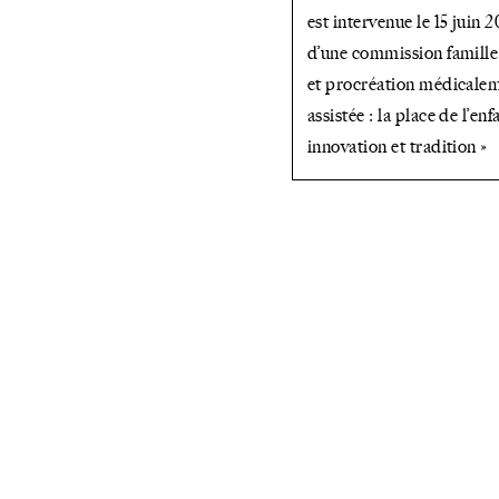
est intervenue le 15 juin 
de
d’une commission famille
l’enfant
et procréation médicale
assistée : la place de l’enf
entre
innovation et tradition »
innovation
»
et tradition »