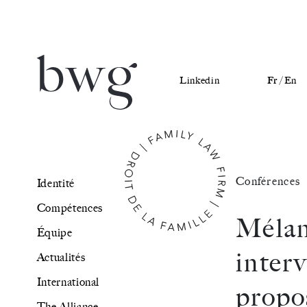
Linkedin
Fr /
En
Identité
Conférences
Identité
Compétences
Compétences
Méla
Équipe
Équipe
inter
Actualités
Actualités
International
prop
International
The Alliance