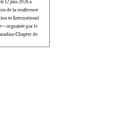
le 12 juin 2026 à
norme
ors de la conférence
tion to International
de
 » organisée par le
procédure
adian Chapter de
civile »