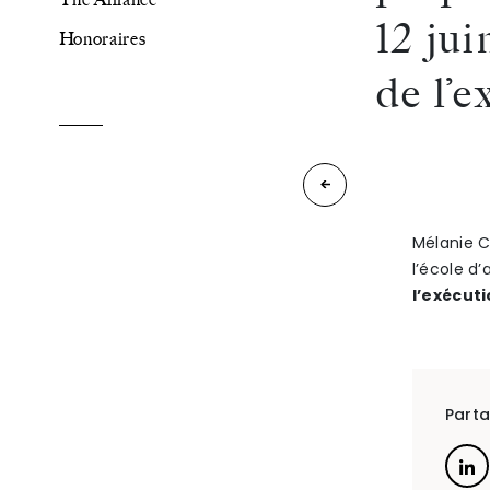
12 jui
Honoraires
The Alliance
de l’e
Honoraires
Mélanie
COURMONT-
Mélanie C
Talents
/
Contact
l’école d’
JAMET
l’exécut
est
Linkedin
intervenue
le 15
Parta
juin