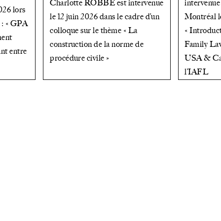
Charlotte ROBBE est intervenue
intervenue 
2026 lors
le 12 juin 2026 dans le cadre d’un
Montréal l
 : « GPA
colloque sur le thème « La
« Introduc
ment
construction de la norme de
Family Law
ant entre
procédure civile »
USA & Can
l’IAFL