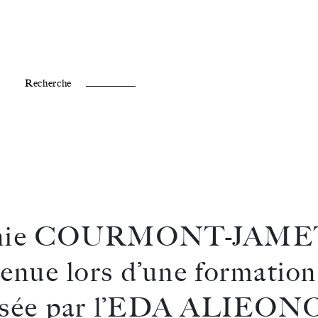
Fr /
En
Recherche
nie COURMONT-JAMET
venue lors d’une formation
osée par l’EDA ALIEONO