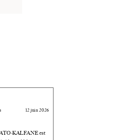
dans
le
cadre
d’un
colloque
sur
le
thème
« La
s
12 juin 2026
construction
de
NATO-KALFANE est
la