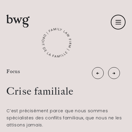
Fr /
En
Identité
«
Focus
Conseil
Les
Compétences
»
familial
nouvelles
Crise familiale
familles
Équipe
C’est précisément parce que nous sommes
Actualités
spécialistes des conflits familiaux, que nous ne les
attisons jamais
.
International