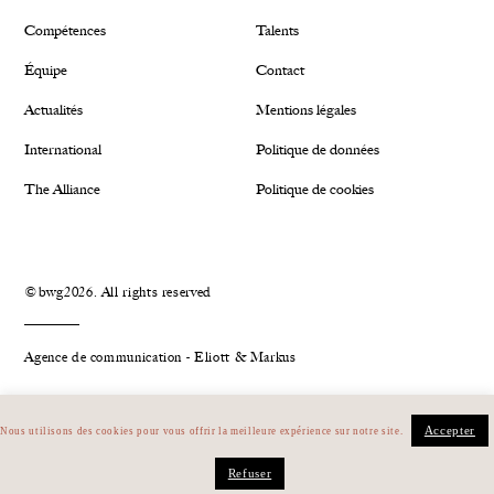
Compétences
Talents
Équipe
Contact
Actualités
Mentions légales
International
Politique de données
The Alliance
Politique de cookies
©bwg2026. All rights reserved
Agence de communication - Eliott & Markus
Plan du site
Linkedin
Accepter
Nous utilisons des cookies pour vous offrir la meilleure expérience sur notre site.
Refuser