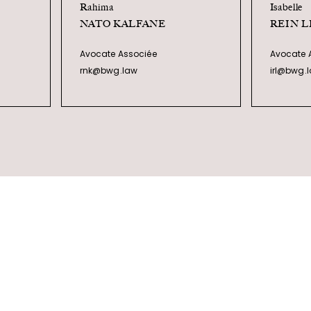
Rahima
Isabelle
NATO KALFANE
REIN 
Avocate Associée
Avocate 
rnk@bwg.law
irl@bwg.