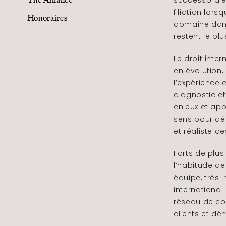
successorale
filiation lors
Honoraires
The Alliance
domaine dans 
restent le pl
Honoraires
Le droit int
en évolution,
l’expérience 
diagnostic et 
enjeux et app
sens pour dé
Talents
/
Contact
et réaliste d
Forts de plus
Linkedin
l’habitude de
équipe, très 
international
réseau de co
clients et dé