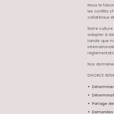
Nous le faiso
les conflits
collatéraux e
Notre cultur
adapter à des
tandis que no
internationa
règlementatio
Nos domaines
DIVORCE INTER
Déterminer 
Déterminati
Partage des
Demandes f