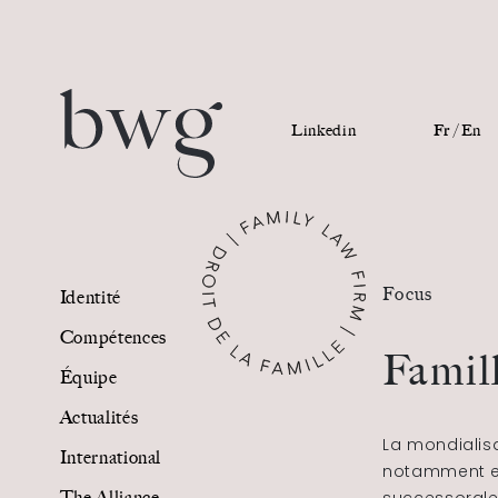
Linkedin
Fr /
En
Identité
Focus
Identité
Compétences
Compétences
Famil
Équipe
Équipe
Actualités
Actualités
La mondialisa
International
notamment en
International
The Alliance