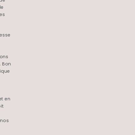
 de
le
ves
cesse
bons
. Bon
ique
et en
it
e
 nos