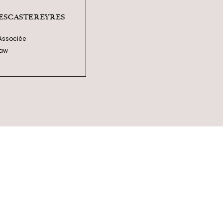
LESCASTEREYRES
Associée
law