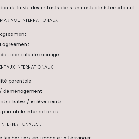
ion de la vie des enfants dans un contexte international
MARIAGE INTERNATIONAUX :
l agreement
al agreement
n des contrats de mariage
ENTAUX INTERNATIONAUX :
ité parentale
n / déménagement
ts illicites / enlèvements
 parentale internationale
INTERNATIONALES :
e les héritiers en France et à l’étranger