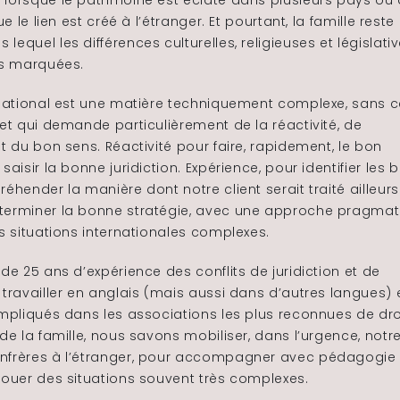
 lorsque le patrimoine est éclaté dans plusieurs pays ou
que le lien est créé à l’étranger. Et pourtant, la famille reste 
lequel les différences culturelles, religieuses et législati
us marquées.
ernational est une matière techniquement complexe, sans 
 et qui demande particulièrement de la réactivité, de
et du bon sens. Réactivité pour faire, rapidement, le bon
saisir la bonne juridiction. Expérience, pour identifier les 
réhender la manière dont notre client serait traité ailleurs
terminer la bonne stratégie, avec une approche pragmat
es situations internationales complexes.
 de 25 ans d’expérience des conflits de juridiction et de
 travailler en anglais (mais aussi dans d’autres langues) 
impliqués dans les associations les plus reconnues de dro
 de la famille, nous savons mobiliser, dans l’urgence, notr
nfrères à l’étranger, pour accompagner avec pédagogie
nouer des situations souvent très complexes.