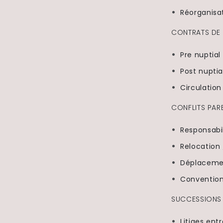
Réorganisat
CONTRATS DE 
Pre nuptia
Post nupti
Circulatio
CONFLITS PAR
Responsabil
Relocatio
Déplacemen
Convention
SUCCESSIONS 
Litiges entr