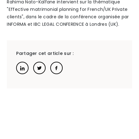
Rahima Nato-Kalfane intervient sur la thématique
"Effective matrimonial planning for French/UK Private
la
The Alliance
clients", dans le cadre de la conférence organisée par
INFORMA et IBC LEGAL CONFERENCE à Londres (UK).
GPA
Honoraires
en
»
France
Partager cet article sur :
Talents
/
Contact
Linkedin