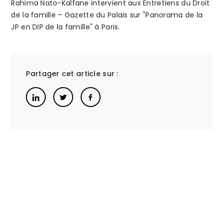
Rahima Nato-Kalfane intervient aux Entretiens du Droit
de la famille – Gazette du Palais sur "Panorama de la
The Alliance
JP en DIP de la famille" à Paris.
Honoraires
Partager cet article sur :
Talents
/
Contact
Linkedin