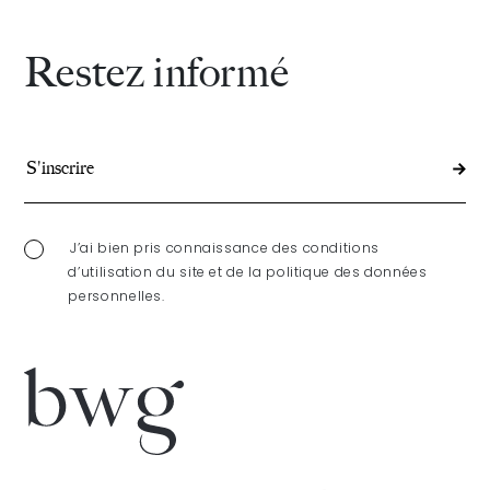
couples
Restez informé
qui
vivent
en
»
concubinage
J’ai bien pris connaissance des conditions
d’utilisation du site et de la politique des données
personnelles.