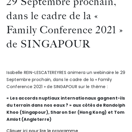
29 Septembre prochain,
22
Maître
dans le cadre de la «
The Alliance
septembre
Stéph
Family Conference 2021 »
Honoraires
dernier
DAVID,
de SINGAPOUR
avec
Notaire
Emilie
le
HELM,
Mardi
Talents
/
Contact
Isabelle REIN-LESCATEREYRES animera un webinaire le 29
Septembre prochain, dans le cadre de la « Family
associée
7
Conference 2021 » de SINGAPOUR sur le thème :
Linkedin
au
Septe
« Les accords nuptiaux internationaux gagnent-ils
du terrain dans nos eaux ? » aux côtés de Randolph
sein
procha
Khoo (Singapour), Sharon Ser (Hong Kong) et Tom
du
lors
Amlot (Angleterre)
cabinet
de
Cliquer ici pour lire le programme