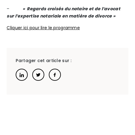
–
« Regards croisés du notaire et de l’avocat
2021
17
sur l’expertise notariale en matière de divorce »
» de
septe
Cliquer ici pour lire le programme
»
SINGAPOUR
procha
à la
maison
Partager cet article sur :
de
la
chimie