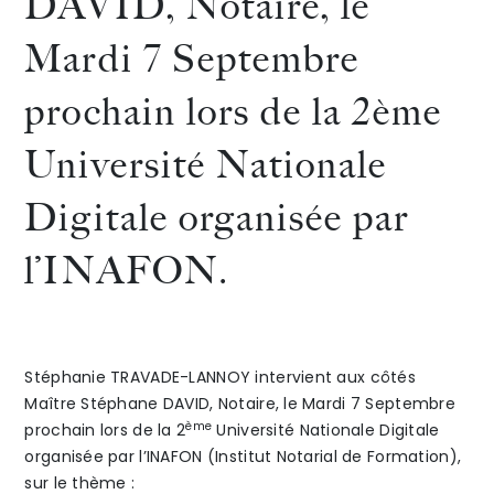
DAVID, Notaire, le
le
KALFA
Mardi 7 Septembre
The Alliance
29
interv
prochain lors de la 2ème
Honoraires
Septembre
aux
Université Nationale
prochain,
entret
Digitale organisée par
dans
du
l’INAFON.
le
droit
Talents
/
Contact
cadre
de
Linkedin
de
la
Stéphanie TRAVADE-LANNOY intervient aux côtés
la «
famille
Maître Stéphane DAVID, Notaire, le Mardi 7 Septembre
ème
prochain lors de la 2
Université Nationale Digitale
Family
le
organisée par l’INAFON (Institut Notarial de Formation),
sur le thème :
Conference
vendre