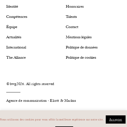
Identité
Honoraires
Compétences
Talents
Équipe
Contact
Actualités
Mentions légales
International
Politique de données
The Alliance
Politique de cookies
©bwg2026. All rights reserved
Agence de communication - Eliott & Markus
Plan du site
Linkedin
Accepter
Nous utilisons des cookies pour vous offrir la meilleure expérience sur notre site.