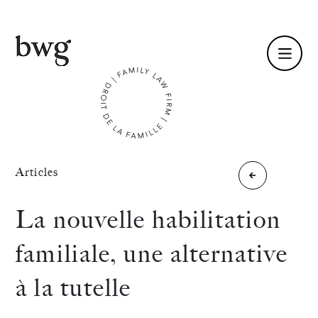
Fr /
En
Identité
Articles
Resolution
Compétences
»
conference
La nouvelle habilitation
Équipe
familiale, une alternative
Actualités
à la tutelle
International