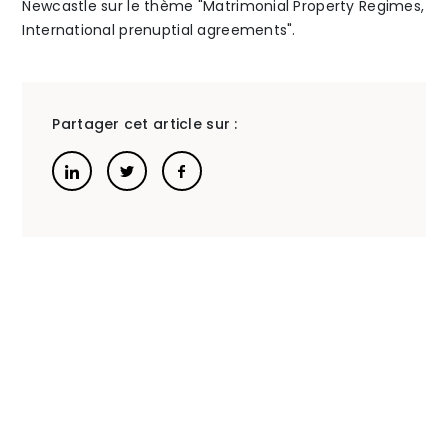
Newcastle sur le thème "Matrimonial Property Regimes,
International prenuptial agreements".
à la
The Alliance
tutelle
Honoraires
Partager cet article sur :
Talents
/
Contact
Linkedin