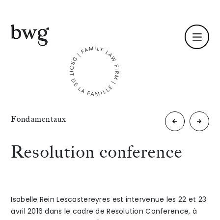
Fr /
En
Identité
«
Fondamentaux
Se
La
Compétences
remarier
nouvel
Resolution conference
quand
habilit
Équipe
on a
familial
Actualités
Isabelle Rein Lescastereyres est intervenue les 22 et 23
des
une
avril 2016 dans le cadre de Resolution Conference, à
International
»
enfants
alterna