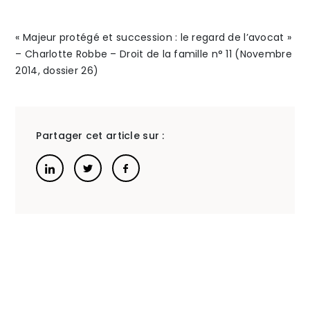
étude
dépen
The Alliance
« Majeur protégé et succession : le regard de l’avocat »
– Charlotte Robbe – Droit de la famille n° 11 (Novembre
de
sur
Honoraires
2014, dossier 26)
cas
le
pratique
manda
Partager cet article sur :
–
de
Isabelle
protec
Talents
/
Contact
Rein
future
Linkedin
Lescastereyr
?
–
11ème
États