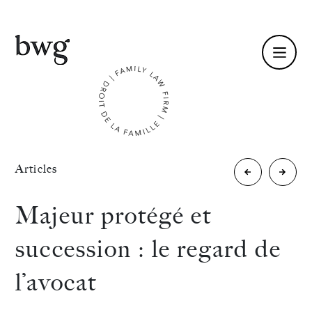
Fr /
En
Identité
«
Articles
Initiation
Que
Compétences
au
prévoi
Majeur protégé et
Droit
le
Équipe
succession : le regard de
International
projet
Actualités
l’avocat
Privé
de
International
:
loi