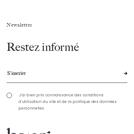
Généraux
du
Newsletter
Droit
Restez informé
de
la
Famille
et
du
J’ai bien pris connaissance des conditions
d’utilisation du site et de la politique des données
»
Patrimoine
personnelles.