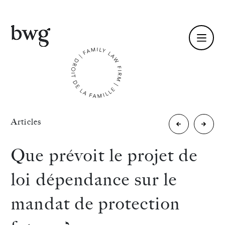
Fr /
En
Identité
«
Articles
Majeur
Modes
Compétences
protégé
amiabl
Que prévoit le projet de
et
de
Équipe
loi dépendance sur le
succession
resolut
Actualités
mandat de protection
: le
des
International
regard
différe