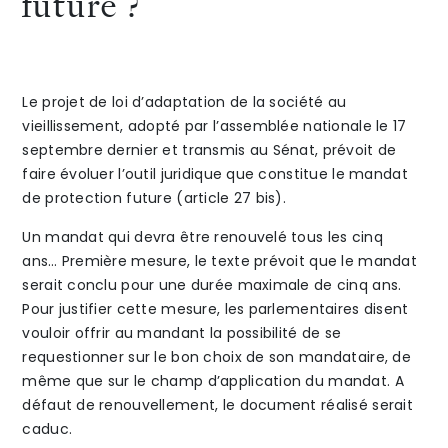
future ?
de
–
The Alliance
»
l’avocat
UIA
Honoraires
Le projet de loi d’adaptation de la société au
vieillissement, adopté par l’assemblée nationale le 17
septembre dernier et transmis au Sénat, prévoit de
faire évoluer l’outil juridique que constitue le mandat
de protection future (article 27 bis).
Un mandat qui devra être renouvelé tous les cinq
Talents
/
Contact
ans… Première mesure, le texte prévoit que le mandat
serait conclu pour une durée maximale de cinq ans.
Linkedin
Pour justifier cette mesure, les parlementaires disent
vouloir offrir au mandant la possibilité de se
requestionner sur le bon choix de son mandataire, de
même que sur le champ d’application du mandat. A
défaut de renouvellement, le document réalisé serait
caduc.