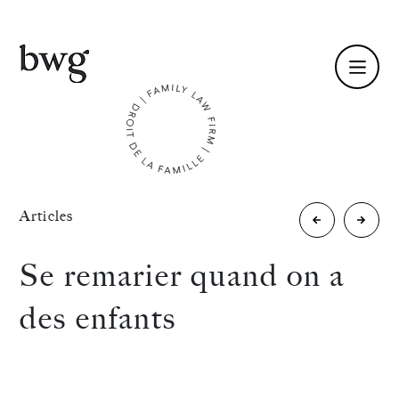
Fr /
En
Identité
«
Articles
La
Resolut
Compétences
Lettre
confer
Se remarier quand on a
/
Équipe
des enfants
Mai
Actualités
»
2016
International