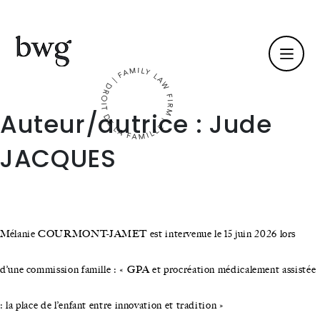
Fr /
En
Auteur/autrice :
Jude
JACQUES
Identité
Compétences
Mélanie COURMONT-JAMET est intervenue le 15 juin 2026 lors
Équipe
d’une commission famille : « GPA et procréation médicalement assistée
Actualités
: la place de l’enfant entre innovation et tradition »
International